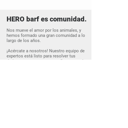
HERO barf es comunidad.
Nos mueve el amor por los animales, y
hemos formado una gran comunidad a lo
largo de los años.
¡Acércate a nosotros! Nuestro equipo de
expertos está listo para resolver tus
dudas, asesorarte y acompañarte en todo
el proceso de la alimentación BARF.
© Derechos de autor HERO barf
Políticas
Envíos
Aviso de Privacidad